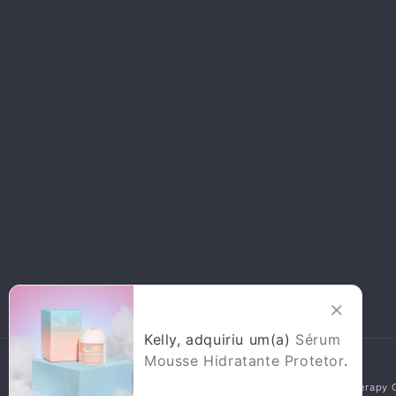
Kelly, adquiriu um(a)
Sérum
Mousse Hidratante Protetor
.
© 2026,
Skin Therapy