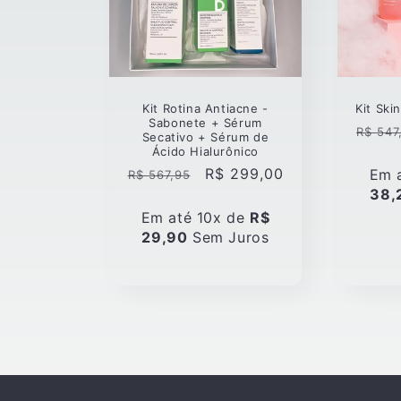
ã
o
:
Kit Rotina Antiacne -
Kit Ski
Sabonete + Sérum
Preço
R$ 547
Secativo + Sérum de
norma
Ácido Hialurônico
Preço
Preço
R$ 299,00
Em 
R$ 567,95
normal
promocional
38,
Em até 10x de
R$
29,90
Sem Juros