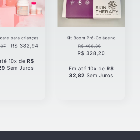
ncare para crianças
Kit Boom Pró-Colágeno
Preço
Preço
Preço
R$ 382,94
,07
R$ 468,86
l
promocional
normal
promocional
R$ 328,20
até 10x de
R$
29
Sem Juros
Em até 10x de
R$
32,82
Sem Juros